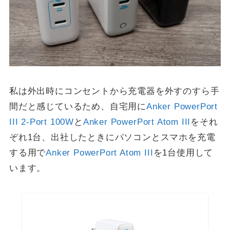
私は外出時にコンセントから充電器を外すのすら手
間だと感じているため、自宅用に
Anker PowerPort
III 2-Port 100W
と
Anker PowerPort Atom III
をそれ
ぞれ1台、出社したときにパソコンとスマホを充電
する用で
Anker PowerPort Atom III
を1台使用して
います。