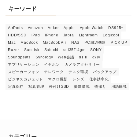
キーワード
AirPods
Amazon
Anker
Apple
Apple Watch
DS925+
HDD/SSD
iPad
iPhone
Jabra
Lightroom
Logicool
Mac
MacBook
MacBook Air
NAS
PC周辺機器
PICK UP
Razer
Sandisk
Satechi
sel35f14gm
SONY
Soundpeats
Synology
Web会議
α1 II
α7Ⅳ
アプリケーション
イヤホン
カメラアクセサリー
スピーカーフォン
テレワーク
デスク環境
バックアップ
ビジネスガジェット
マクロ撮影
レンズ
仕事効率化
写真保存
写真管理
外付けSSD
撮影環境
物撮り
用語解説
カテゴリー