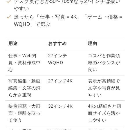
デスク奥行きが50〜70cmなら27インチは扱い
やすい
迷ったら「仕事・写真＝4K」「ゲーム・価格＝
WQHD」で選ぶ
用途
おすすめ
理由
仕事・Web閲
27インチ
コスパと作業領
覧・資料作成中
WQHD
域のバランスが
心
良い
写真編集・動画
27インチ4K
表示が高精細で
編集・文字の滑
文字や写真が見
らかさ重視
やすい
映像視聴・大画
32インチ4K
4Kの精細さと画
面・距離を取っ
面サイズを活か
て使う
しやすい