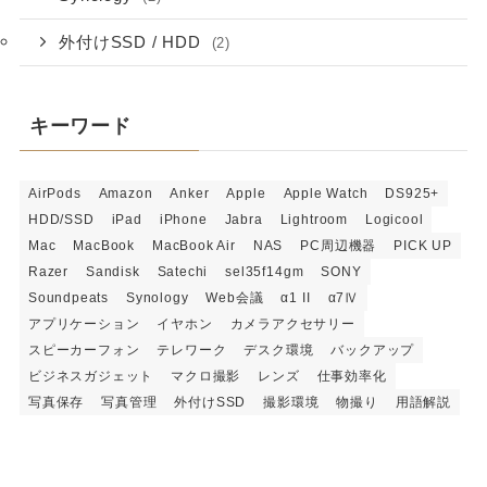
外付けSSD / HDD
(2)
キーワード
AirPods
Amazon
Anker
Apple
Apple Watch
DS925+
HDD/SSD
iPad
iPhone
Jabra
Lightroom
Logicool
Mac
MacBook
MacBook Air
NAS
PC周辺機器
PICK UP
Razer
Sandisk
Satechi
sel35f14gm
SONY
Soundpeats
Synology
Web会議
α1 II
α7Ⅳ
アプリケーション
イヤホン
カメラアクセサリー
スピーカーフォン
テレワーク
デスク環境
バックアップ
ビジネスガジェット
マクロ撮影
レンズ
仕事効率化
写真保存
写真管理
外付けSSD
撮影環境
物撮り
用語解説