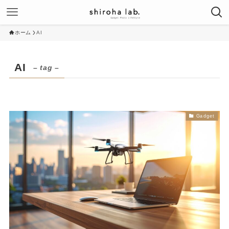
ホーム
AI
AI
– tag –
Gadget